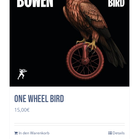
One Wheel Bird
15,00
€
In den Warenkorb
Details