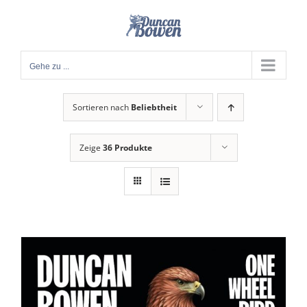
Zum
Inhalt
springen
Gehe zu ...
Sortieren nach
Beliebtheit
Zeige
36 Produkte