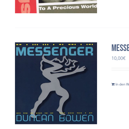
Mess
10,00
€
In den 