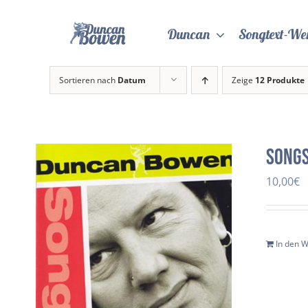
Zum
Inhalt
Duncan
Songtext-We
springen
Sortieren nach
Datum
Zeige
12 Produkte
Songs
10,00
€
In den 