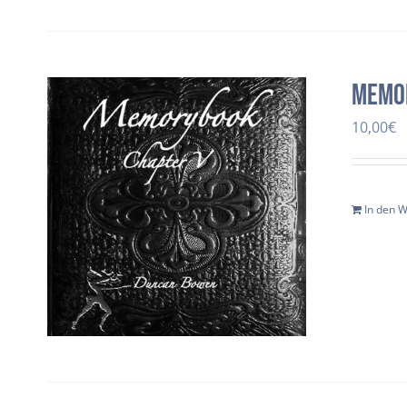
Memo
10,00
€
In den 