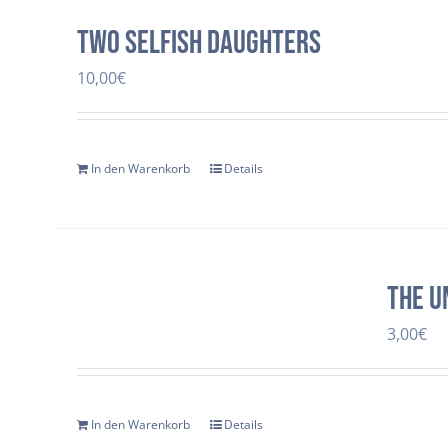
two selfish daughters
10,00
€
In den Warenkorb
Details
The U
3,00
€
In den Warenkorb
Details