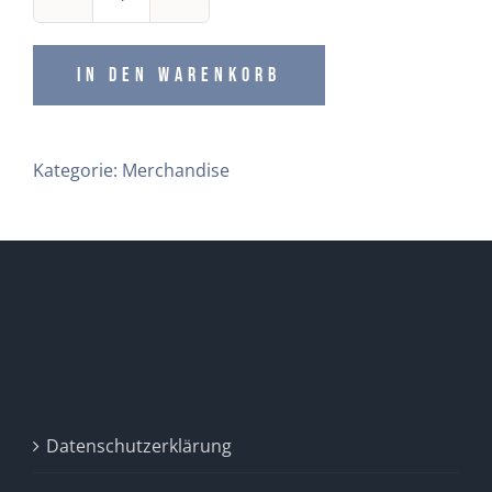
Schal
"two
selfish
In den Warenkorb
daughters"
2013
Menge
Kategorie:
Merchandise
Datenschutzerklärung