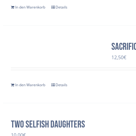
In den Warenkorb
Details
SACRIFI
12,50
€
In den Warenkorb
Details
two selfish daughters
10,00
€