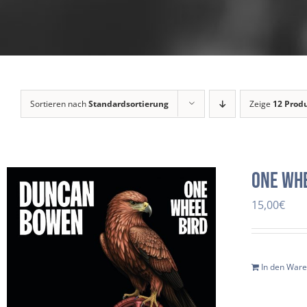
Sortieren nach
Standardsortierung
Zeige
12 Prod
One Whe
15,00
€
In den War