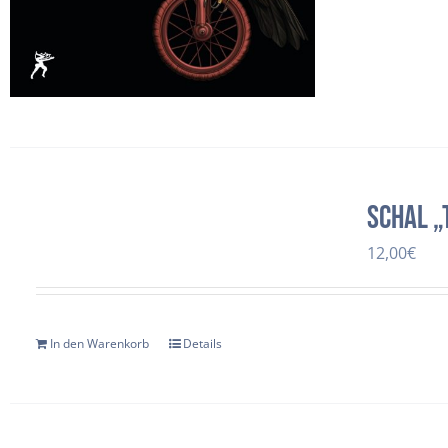
Schal „
12,00
€
In den Warenkorb
Details