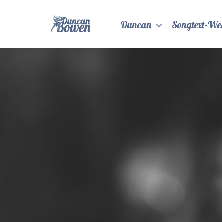
Zum
Inhalt
Duncan
Songtext-We
springen