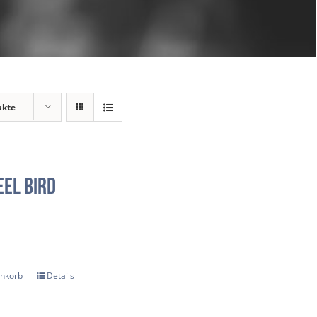
ukte
el Bird
enkorb
Details