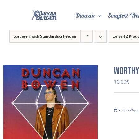
Zum
Inhalt
Duncan
Songtext-We
springen
Sortieren nach
Standardsortierung
Zeige
12 Prod
Worth
10,00
€
In den War