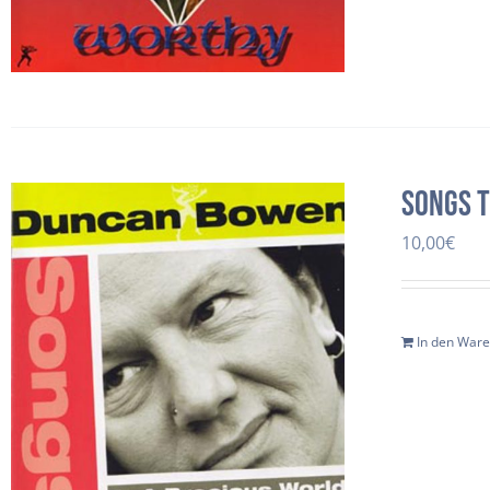
Songs t
10,00
€
In den War