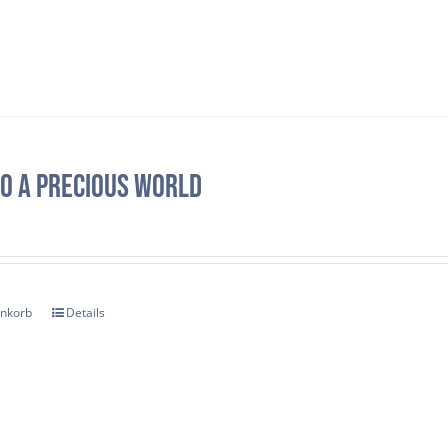
o a precious world
enkorb
Details