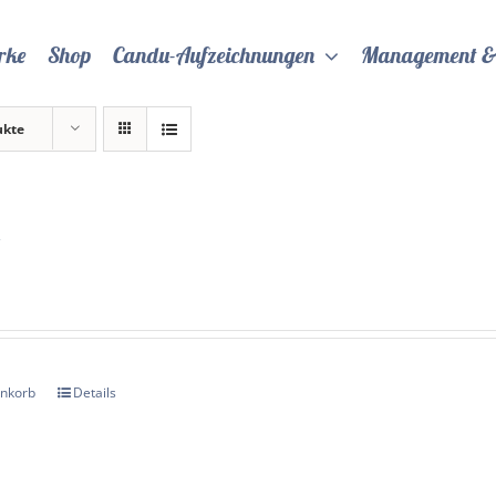
rke
Shop
Candu-Aufzeichnungen
Management &
ukte
y
enkorb
Details