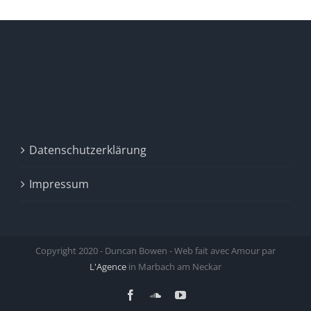
Datenschutzerklärung
Impressum
Copyright 2020 - Duncan Bowen - Web fait avec Amour par
L'Agence
in Marbach am Neckar
Facebook
SoundCloud
YouTube