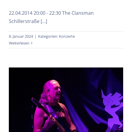
22.04.2014 20:00 - 22:30 The Clansman
Schillerstraße [...]
8. Januar 2024
|
Kategorien:
Konzerte
Weiterlesen
Duncan Bowen und Band Live im