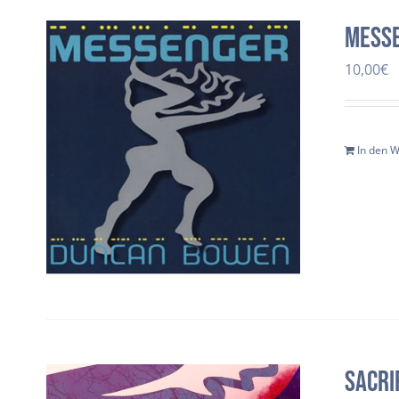
Mess
10,00
€
In den 
SACRI