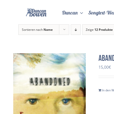
Zum
Inhalt
Duncan
Songtext-We
springen
Sortieren nach
Name
Zeige
12 Produkte
Aban
15,00
€
In den 