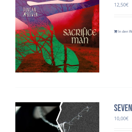
12,50
€
In den 
Seven
10,00
€