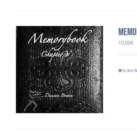
Memo
10,00
€
In den 