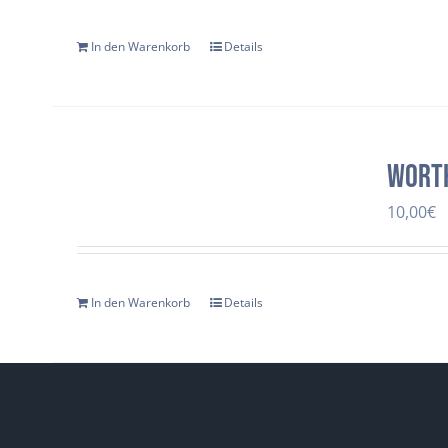
In den Warenkorb
Details
Wort
10,00
€
In den Warenkorb
Details