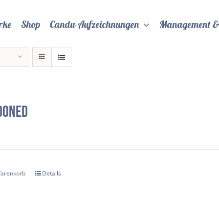
rke
Shop
Candu-Aufzeichnungen
Management &
doned
Warenkorb
Details