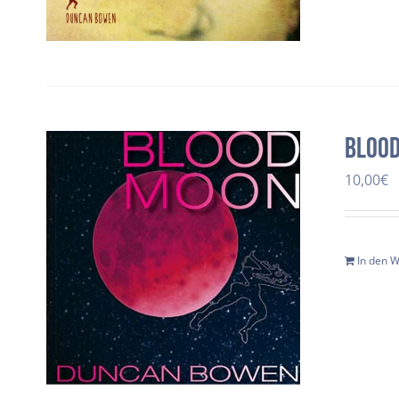
Bloo
10,00
€
In den 