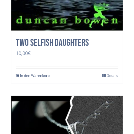
two selfish daughters
10,00
€
In den Warenkorb
Details