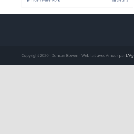
In den Warenkorb
Details
Copyright 2020 - Duncan Bowen - Web fait avec Amour par
L'Ag