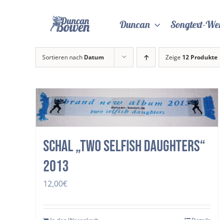
Zum
Inhalt
Duncan
Songtext-We
springen
Sortieren nach
Datum
Zeige
12 Produkte
Schal „two selfish daughters“
2013
12,00
€